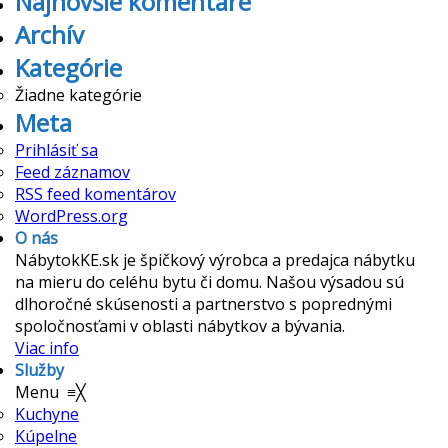
Najnovšie komentáre
Archív
Kategórie
Žiadne kategórie
Meta
Prihlásiť sa
Feed záznamov
RSS feed komentárov
WordPress.org
O nás
NábytokKE.sk je špičkový výrobca a predajca nábytku
na mieru do celéhu bytu či domu. Našou výsadou sú
dlhoročné skúsenosti a partnerstvo s poprednými
spoločnosťami v oblasti nábytkov a bývania.
Viac info
Služby
Menu
≡
╳
Kuchyne
Kúpelne