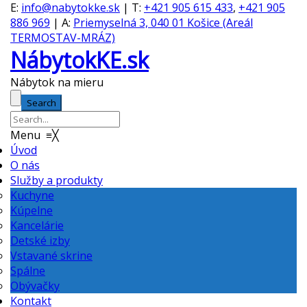
E:
info@nabytokke.sk
| T:
+421 905 615 433
,
+421 905
886 969
| A:
Priemyselná 3, 040 01 Košice (Areál
TERMOSTAV-MRÁZ)
NábytokKE.sk
Nábytok na mieru
Search
Menu
≡
╳
Úvod
O nás
Služby a produkty
Kuchyne
Kúpelne
Kancelárie
Detské izby
Vstavané skrine
Spálne
Obývačky
Kontakt