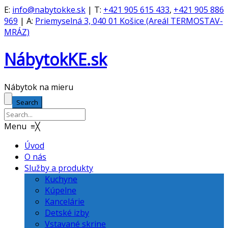
E:
info@nabytokke.sk
| T:
+421 905 615 433
,
+421 905 886
969
| A:
Priemyselná 3, 040 01 Košice (Areál TERMOSTAV-
MRÁZ)
NábytokKE.sk
Nábytok na mieru
Search
Menu
≡
╳
Úvod
O nás
Služby a produkty
Kuchyne
Kúpelne
Kancelárie
Detské izby
Vstavané skrine